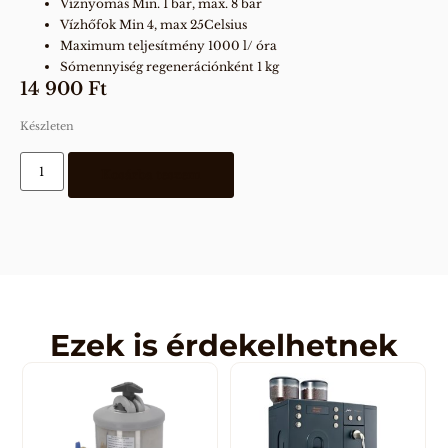
Víznyomás Min. 1 bar, max. 8 bar
Vízhőfok Min 4, max 25Celsius
Maximum teljesítmény 1000 l/ óra
Sómennyiség regenerációnként 1 kg
14 900
Ft
Készleten
Kosárba teszem
Ezek is érdekelhetnek