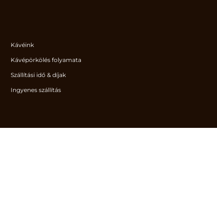
Kávéink
Kávépörkölés folyamata
Szállítási idő & díjak
Ingyenes szállítás
Ízesített kávék
Ajándékcsomagok
Karos kávéfőzők