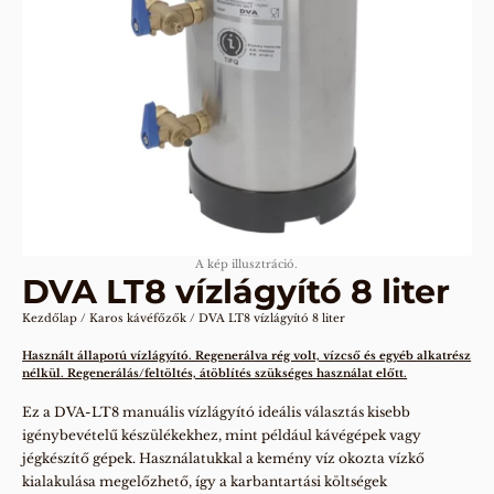
A kép illusztráció.
DVA LT8 vízlágyító 8 liter
Kezdőlap
/
Karos kávéfőzők
/ DVA LT8 vízlágyító 8 liter
Használt állapotú vízlágyító. Regenerálva rég volt, vízcső és egyéb alkatrész
nélkül. Regenerálás/feltöltés, átöblítés szükséges használat előtt.
Ez a DVA-LT8 manuális vízlágyító ideális választás kisebb
igénybevételű készülékekhez, mint például kávégépek vagy
jégkészítő gépek. Használatukkal a kemény víz okozta vízkő
kialakulása megelőzhető, így a karbantartási költségek