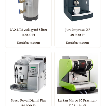
DVA LT8 vízlágyító 8 liter
Jura Impressa X7
14 900
Ft
49 900
Ft
Kosárba teszem
Kosárba teszem
Saeco Royal Digital Plus
La San Marco 95 Practical-
E / Sprint-E
24 900
Ft