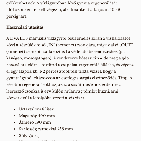
csökkenhetnek. A vízlágyítóban lévő gyanta regenerálását
időközönként el kell végezni, alkalmanként átlagosan 50-60
percig tart.
Használati utasítás
A DVA LT8 manuális vízlágyító beüzemelés során a vízhálózatot
kösd a készülék felső „IN” (bemenet) csonkjára, míg az alsó „OUT”
(kimenet) csonkot csatlakoztasd a védendő berendezéshez (pl.
kávégép, mosogatógép). A rendszerre kötés után – de még a gép
használata előtt – fordítsd a csapokat regeneráló állásba, és végezz
el egy alapos, kb. 1-2 perces átöblítést tiszta vízzel, hogy a
gyantaágyból eltávozzon az esetleges sárgás elszíneződés.
Tipp
: A
későbbi regenerálásokhoz, azaz a sós átmosáshoz érdemes a
leeresztő csonkra is egy külön műanyag tömlőt húzni, ami
közvetlenül a lefolyóba vezeti a sós vizet.
Űrtartalom 8 liter
Magasság 400 mm
Átmérő 190 mm
Szélesség csapokkal 255 mm
Súly 7,5 kg