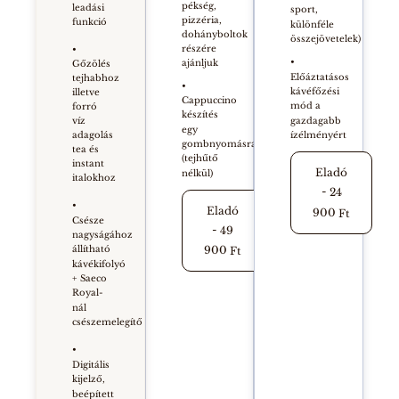
pékség,
leadási
sport,
pizzéria,
funkció
különféle
dohányboltok
összejövetelek)
részére
•
•
ajánljuk
Gőzölés
Előáztatásos
tejhabhoz
•
kávéfőzési
illetve
Cappuccino
mód a
forró
készítés
gazdagabb
víz
egy
ízélményért
adagolás
gombnyomásra
tea és
(tejhűtő
instant
Eladó
nélkül)
italokhoz
-
24
•
Eladó
900
Ft
Csésze
-
49
nagyságához
900
állítható
Ft
kávékifolyó
+ Saeco
Royal-
nál
csészemelegítő
•
Digitális
kijelző,
beépített