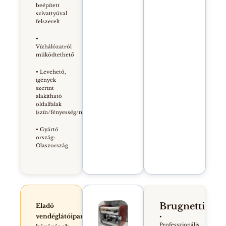
beépített
szivattyúval
felszerelt
•
Vízhálózatról
működtethető
• Levehető,
igények
szerint
alakítható
oldalfalak
(szín/fényesség/mintázat)
• Gyártó
ország:
Olaszország
Brugnetti
Eladó
vendéglátóipari
•
Professzionális