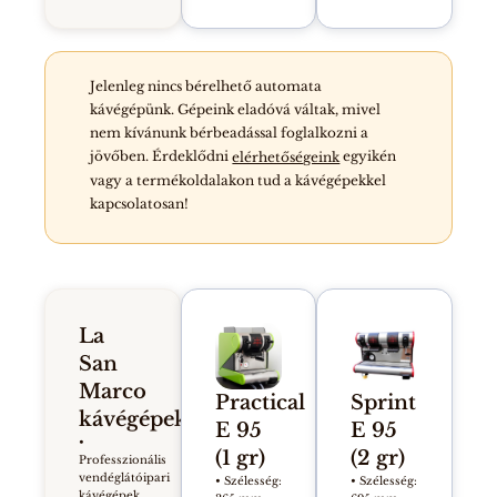
Jelenleg nincs bérelhető automata
kávégépünk. Gépeink eladóvá váltak, mivel
nem kívánunk bérbeadással foglalkozni a
jövőben. Érdeklődni
egyikén
elérhetőségeink
vagy a termékoldalakon tud a kávégépekkel
kapcsolatosan!
La
San
Marco
Practical
Sprint
kávégépek
E 95
E 95
•
(1 gr)
(2 gr)
Professzionális
vendéglátóipari
• Szélesség:
Szélesség:
•
kávégépek