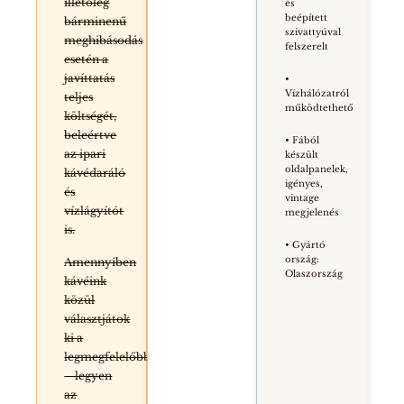
illetőleg
és
beépített
bárminenű
szivattyúval
meghibásodás
felszerelt
esetén a
javíttatás
•
Vízhálózatról
teljes
működtethető
költségét,
beleértve
• Fából
az ipari
készült
oldalpanelek,
kávédaráló
igényes,
és
vintage
vízlágyítót
megjelenés
is.
• Gyártó
ország:
Amennyiben
Olaszország
kávéink
közül
választjátok
ki a
legmegfelelőbbet
– legyen
az