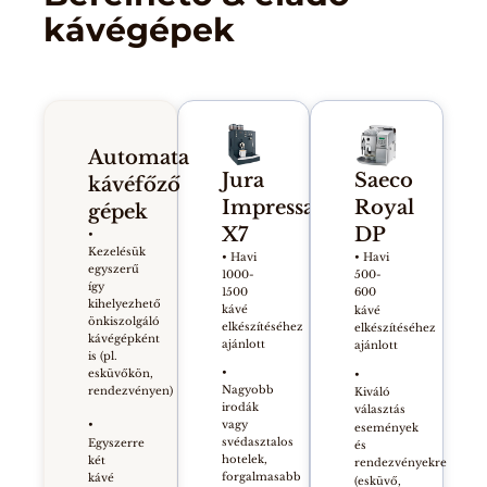
kávégépek
Automata
Jura
Saeco
kávéfőző
Impressa
Royal
gépek
X7
DP
•
Kezelésük
• Havi
• Havi
egyszerű
1000-
500-
így
1500
600
kihelyezhető
kávé
kávé
önkiszolgáló
elkészítéséhez
elkészítéséhez
kávégépként
ajánlott
ajánlott
is (pl.
•
esküvőkön,
•
Nagyobb
rendezvényen)
Kiváló
irodák
választás
vagy
•
események
svédasztalos
Egyszerre
és
hotelek,
két
rendezvényekre
forgalmasabb
kávé
(esküvő,