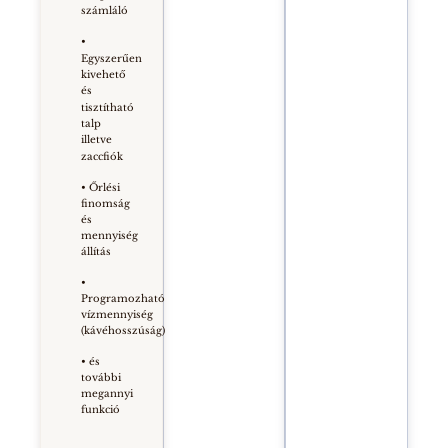
számláló
•
Egyszerűen
kivehető
és
tisztítható
talp
illetve
zaccfiók
• Őrlési
finomság
és
mennyiség
állítás
•
Programozható
vízmennyiség
(kávéhosszúság)
• és
további
megannyi
funkció