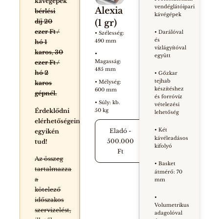
kávégépek
vendéglátóipari
Alexia
bérlési
kávégépek
(1 gr)
díj 20
ezer Ft /
• Darálóval
• Szélesség:
és
490 mm
hó 1
vízlágyítóval
karos, 30
•
együtt
Magasság:
ezer Ft /
485 mm
hó 2
• Gőzkar
tejhab
• Mélység:
karos
készítéshez
600 mm
gépnél.
és forróvíz
• Súly: kb.
vételezési
Érdeklődni
50 kg
lehetőség
elérhetőségeink
• Két
Eladó -
egyikén
kávéleadásos
500.000
tud!
kifolyó
Ft
Az összeg
• Basket
tartalmazza
átmérő: 70
a
mm
kötelező
•
időszakos
Volumetrikus
szervizelést,
adagolóval