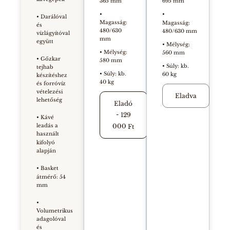
365 mm
695 mm
•
•
• Darálóval
Magasság:
Magasság:
és
480/630
480/630 mm
vízlágyítóval
mm
együtt
Mélység:
•
• Mélység:
560 mm
• Gőzkar
580 mm
• Súly: kb.
tejhab
• Súly: kb.
60 kg
készítéshez
40 kg
és forróvíz
vételezési
Eladva
lehetőség
Eladó
-
129
• Kávé
000
leadás a
Ft
használt
kifolyó
alapján
• Basket
átmérő: 54
mm
•
Volumetrikus
adagolóval
és